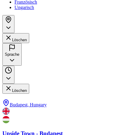
Französisch
Ungarisch
Löschen
Sprache
Löschen
Budapest
,
Hungary
Upside Town - Budapest