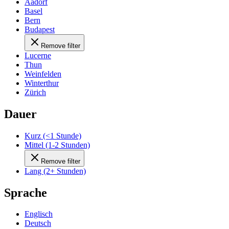
Aadorf
Basel
Bern
Budapest
Remove filter
Lucerne
Thun
Weinfelden
Winterthur
Zürich
Dauer
Kurz (<1 Stunde)
Mittel (1-2 Stunden)
Remove filter
Lang (2+ Stunden)
Sprache
Englisch
Deutsch