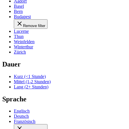
Aadorf
Basel
Bern
Budapest
Remove filter
Lucerne
Thun
Weinfelden
Winterthur
Zürich
Dauer
Kurz (<1 Stunde)
Mittel (1-2 Stunden)
Lang (2+ Stunden)
Sprache
Englisch
Deutsch
Französisch